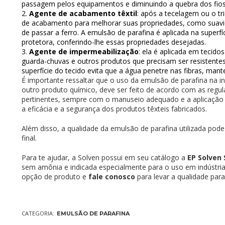
passagem pelos equipamentos e diminuindo a quebra dos fios
Agente de acabamento têxtil
: após a tecelagem ou o tr
de acabamento para melhorar suas propriedades, como suavida
de passar a ferro. A emulsão de parafina é aplicada na superf
protetora, conferindo-lhe essas propriedades desejadas.
Agente de impermeabilização
: ela é aplicada em tecido
guarda-chuvas e outros produtos que precisam ser resistente
superfície do tecido evita que a água penetre nas fibras, man
É importante ressaltar que o uso da emulsão de parafina na in
outro produto químico, deve ser feito de acordo com as reg
pertinentes, sempre com o manuseio adequado e a aplicação c
a eficácia e a segurança dos produtos têxteis fabricados.
Além disso, a qualidade da emulsão de parafina utilizada pode
final.
Para te ajudar, a Solven possui em seu catálogo a
EP Solven 
sem amônia e indicada especialmente para o uso em indústria 
opção de produto e
fale conosco
para levar a qualidade para 
CATEGORIA:
EMULSÃO DE PARAFINA