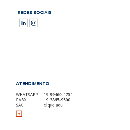
REDES SOCIAIS
ield empty.
ATENDIMENTO
WHATSAPP
19
99460-4754
PABX
19
3865-9500
SAC
clique aqui
+