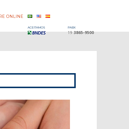
E ONLINE
ACEITAMOS
PABX
19
3865-9500