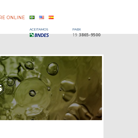
E ONLINE
ACEITAMOS
PABX
19
3865-9500
S