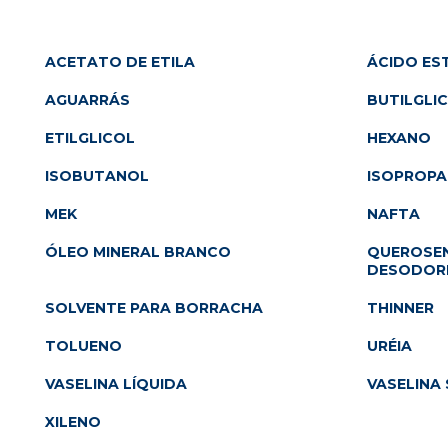
ACETATO DE ETILA
ÁCIDO ES
AGUARRÁS
BUTILGLI
ETILGLICOL
HEXANO
ISOBUTANOL
ISOPROP
MEK
NAFTA
ÓLEO MINERAL BRANCO
QUEROSEN
DESODOR
SOLVENTE PARA BORRACHA
THINNER
TOLUENO
URÉIA
VASELINA LÍQUIDA
VASELINA 
XILENO