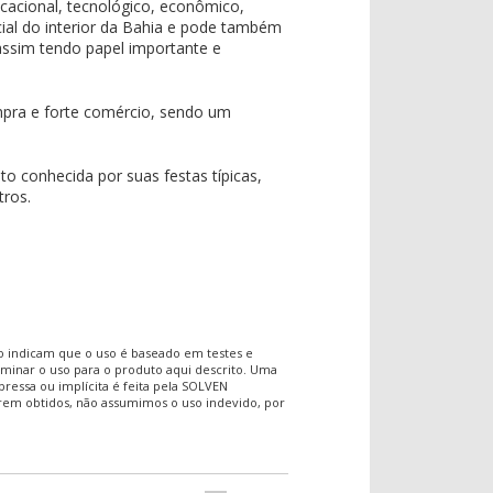
ucacional, tecnológico, econômico,
ercial do interior da Bahia e pode também
ssim tendo papel importante e
mpra e forte comércio, sendo um
to conhecida por suas festas típicas,
tros.
o indicam que o uso é baseado em testes e
rminar o uso para o produto aqui descrito. Uma
ressa ou implícita é feita pela SOLVEN
rem obtidos, não assumimos o uso indevido, por