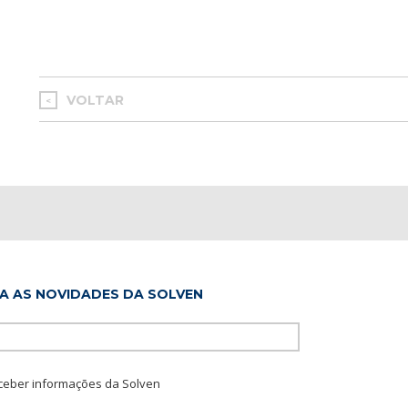
VOLTAR
<
A AS NOVIDADES DA SOLVEN
Please leave this f
ceber informações da Solven