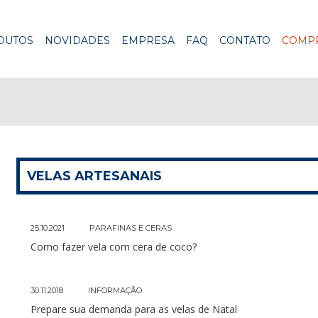
DUTOS
NOVIDADES
EMPRESA
FAQ
CONTATO
COMPR
VELAS ARTESANAIS
25.10.2021
PARAFINAS E CERAS
Como fazer vela com cera de coco?
30.11.2018
INFORMAÇÃO
Prepare sua demanda para as velas de Natal