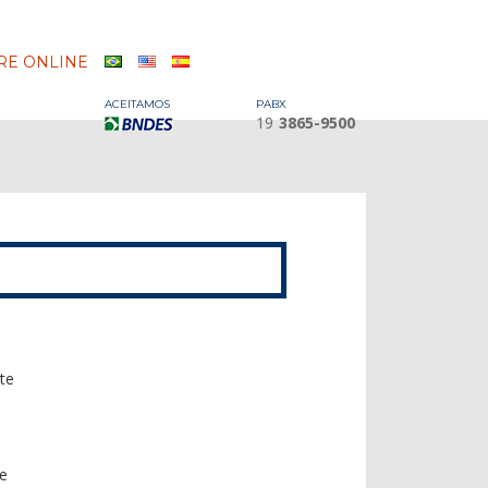
E ONLINE
ACEITAMOS
PABX
19
3865-9500
te
te