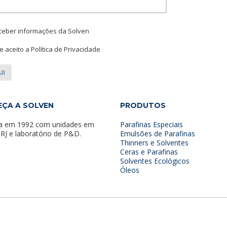
Please leave this f
ceber informações da Solven
 e aceito a Política de Privacidade
ÇA A SOLVEN
PRODUTOS
a em 1992 com unidades em
Parafinas Especiais
 RJ e laboratório de P&D.
Emulsões de Parafinas
Thinners e Solventes
Ceras e Parafinas
Solventes Ecológicos
Óleos