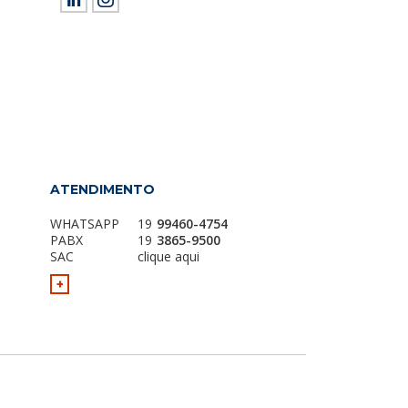
ield empty.
ATENDIMENTO
WHATSAPP
19
99460-4754
PABX
19
3865-9500
SAC
clique aqui
+