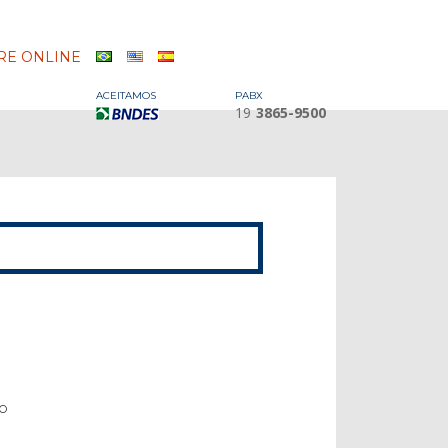
E ONLINE
ACEITAMOS
PABX
19
3865-9500
CO