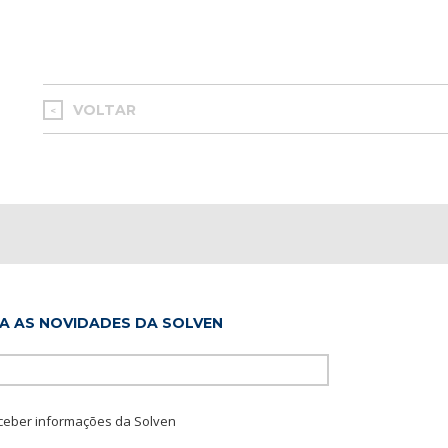
VOLTAR
<
A AS NOVIDADES DA SOLVEN
Please leave this f
ceber informações da Solven