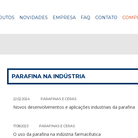
DUTOS
NOVIDADES
EMPRESA
FAQ
CONTATO
COMPR
PARAFINA NA INDÚSTRIA
22.02.2024
PARAFINAS E CERAS
Novos desenvolvimentos e aplicações industriais da parafina
17.08.2023
PARAFINAS E CERAS
O uso da parafina na indústria farmacêutica