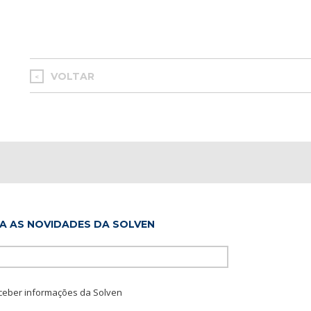
VOLTAR
<
A AS NOVIDADES DA SOLVEN
Please leave this f
ceber informações da Solven