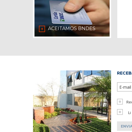
ACEITAMOS BNDES
+
RECEB
Re
Li