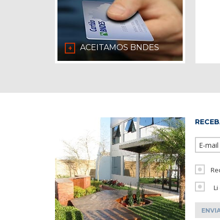
ACEITAMOS BNDES
+
RECEB
Re
Li