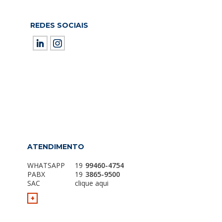
REDES SOCIAIS
ield empty.
ATENDIMENTO
WHATSAPP
19
99460-4754
PABX
19
3865-9500
SAC
clique aqui
+