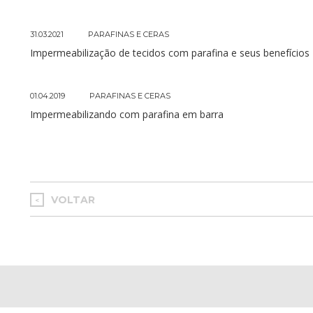
31.03.2021
PARAFINAS E CERAS
Impermeabilização de tecidos com parafina e seus benefícios
01.04.2019
PARAFINAS E CERAS
Impermeabilizando com parafina em barra
VOLTAR
<