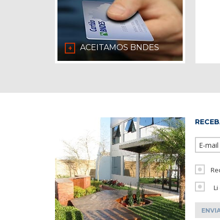
ACEITAMOS BNDES
+
RECEB
Re
Li