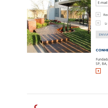
Re
Li
CONHE
Fundad
SP, BA,
+