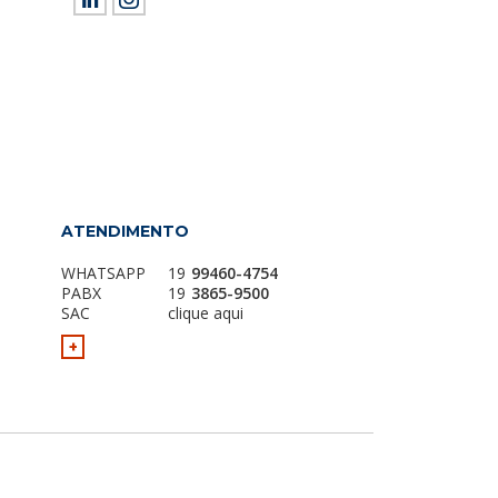
ield empty.
ATENDIMENTO
WHATSAPP
19
99460-4754
PABX
19
3865-9500
SAC
clique aqui
+