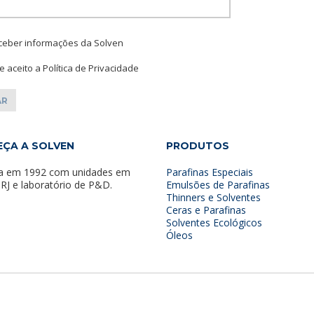
Please leave this f
ceber informações da Solven
 e aceito a Política de Privacidade
ÇA A SOLVEN
PRODUTOS
a em 1992 com unidades em
Parafinas Especiais
 RJ e laboratório de P&D.
Emulsões de Parafinas
Thinners e Solventes
Ceras e Parafinas
Solventes Ecológicos
Óleos