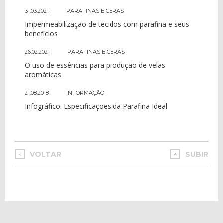
31.03.2021
PARAFINAS E CERAS
Impermeabilização de tecidos com parafina e seus
benefícios
26.02.2021
PARAFINAS E CERAS
O uso de essências para produção de velas
aromáticas
21.08.2018
INFORMAÇÃO
Infográfico: Especificações da Parafina Ideal
VOLTAR
SUBIR
<