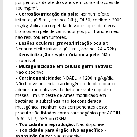
por períodos de até dois anos em concentrações de
100 mg/m³.
– Corrosão/Irritação da pele:
Nenhum efeito
irritante., (0,5 mL, coelho, 24h)., DL50, coelho: > 2000
mg/kg. Aplicação repetida de vários tipos de óleos
brancos em pele de camundongos por 1 ano e meio
não resultou em tumores.
– Lesões oculares graves/irritação ocular:
Nenhum efeito irritante. (0,1 mL, coelho, 24 – 72h).
– Sensibilização respiratória ou à pele:
Não
disponível.
– Mutagenicidade em células germinativas:
Não disponível.
– Carcinogenicidade:
NOAEL: > 1200 mg/kg/dia.
Não houve potencial carcinogênico de óleo branco
administrado através da dieta por vinte e quatro
meses. Em um teste de Ames modificado em
bactérias, a substância não foi considerada
mutagênica. Nenhum dos componentes deste
produto são listados como carcinogênico por ACGIH,
IARC, NTP, DFG ou OSHA.
– Toxicidade à reprodução:
Não disponível.
– Toxicidade para órgão alvo específico –
exposição única:
Não disponível.