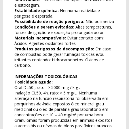
e estocagem.
Estabilidade química:
Nenhuma reatividade
perigosa é esperada.
Possibilidade de reação perigosa:
Não polimeriza
Condições a serem evitadas:
Altas temperaturas,
fontes de ignição e exposição prolongada ao ar.
Materiais incompatíveis:
Evitar contato com:
Ácidos. Agentes oxidantes fortes.
Produtos perigosos da decomposição:
Em caso
de combustão pode gerar fumaças tóxicas e/ou
irritantes contendo: Hidrocarbonetos. Óxidos de
carbono.
INFORMAÇÕES TOXICOLÓGICAS
Toxicidade aguda:
Oral DL50 , rato : > 5000 m g / k g .
Inalação CL50, 4h, rato: > 5 mg/L. Nenhuma
alteração na função respiratória foi observada em
porquinhos-da-índia expostos óleo mineral grau
medicinal ou óleo de parafina grau laboratório em
concentrações de 10 – 40 mg/m³ por uma hora.
Granulomas foram produzidas em animais expostos
a aerossóis ou névoas de óleos parafínicos brancos