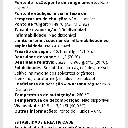
Ponto de fusão/ponto de congelamento:
Não
disponível.
Ponto de ebulição inicial e faixa de
temperatura de ebulição:
Não disponível.
Ponto de fulgor:
>148 °C (ASTM D-92)
Taxa de evaporação:
Não disponível
Inflamabilidade:
Não disponível
Limite inferior/superior de inflamabilidade ou
explosividade:
Não Aplicável
Pressão de vapor:
< 0,1 mmHg (21,1 ºC).
Densidade de vapor:
> 1,0 (20 ºC).
Densidade relativa:
0,828 – 0,860 g/cm3 (20 °C).
Solubilidades:
Solubilidade em água é desprezível.
Solúvel na maioria dos solventes orgânicos
(benzeno, clorofórmio). Insolúvel em álcool.
Coeficiente de partição – n-octanol/água:
Não
Disponível
Temperatura de autoignição:
260 °C
Temperatura de decomposição:
Não disponível
Viscosidade:
10,8 – 15,0 cSt (40,0 ºC).
Outras informações:
Ponto de Fluidez – 6 ºC.
ESTABILIDADE E REATIVIDADE
Reatividade:
Estável nas condições normais de uso