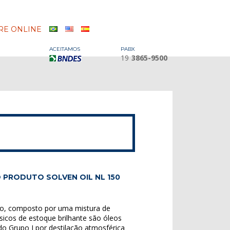
E ONLINE
ACEITAMOS
PABX
19
3865-9500
 PRODUTO SOLVEN OIL NL 150
co, composto por uma mistura de
icos de estoque brilhante são óleos
do Grupo I por destilação atmosférica