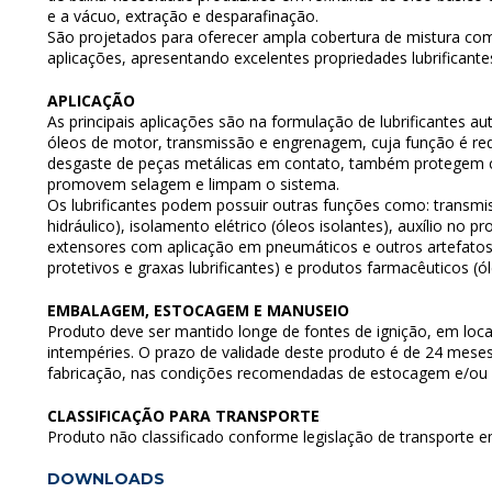
e a vácuo, extração e desparafinação.
São projetados para oferecer ampla cobertura de mistura c
aplicações, apresentando excelentes propriedades lubrificante
APLICAÇÃO
As principais aplicações são na formulação de lubrificantes aut
óleos de motor, transmissão e engrenagem, cuja função é red
desgaste de peças metálicas em contato, também protegem c
promovem selagem e limpam o sistema.
Os lubrificantes podem possuir outras funções como: transmi
hidráulico), isolamento elétrico (óleos isolantes), auxílio no
extensores com aplicação em pneumáticos e outros artefatos)
protetivos e graxas lubrificantes) e produtos farmacêuticos (ól
EMBALAGEM, ESTOCAGEM E MANUSEIO
Produto deve ser mantido longe de fontes de ignição, em loca
intempéries. O prazo de validade deste produto é de 24 mese
fabricação, nas condições recomendadas de estocagem e/ou 
CLASSIFICAÇÃO PARA TRANSPORTE
Produto não classificado conforme legislação de transporte e
DOWNLOADS