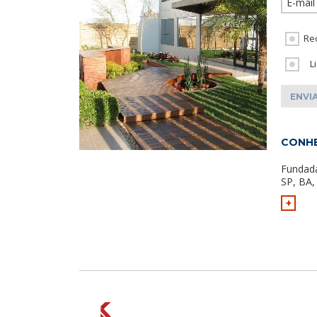
Re
L
CONHE
Fundad
SP, BA,
+