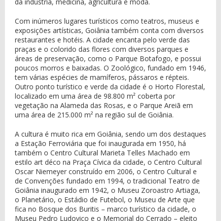
da indústria, medicina, agricultura e moda.
Com inúmeros lugares turísticos como teatros, museus e
exposições artísticas, Goiânia também conta com diversos
restaurantes e hotéis. A cidade encanta pelo verde das
praças e o colorido das flores com diversos parques e
áreas de preservação, como o Parque Botafogo, e possui
poucos morros e baixadas. O Zoológico, fundado em 1946,
tem várias espécies de mamíferos, pássaros e répteis.
Outro ponto turístico e verde da cidade é o Horto Florestal,
localizado em uma área de 98.800 m² coberta por
vegetação na Alameda das Rosas, e o Parque Areiã em
uma área de 215.000 m² na região sul de Goiânia.
A cultura é muito rica em Goiânia, sendo um dos destaques
a Estação Ferroviária que foi inaugurada em 1950, há
também o Centro Cultural Marieta Telles Machado em
estilo art déco na Praça Cívica da cidade, o Centro Cultural
Oscar Niemeyer construído em 2006, o Centro Cultural e
de Convenções fundado em 1994, o tradicional Teatro de
Goiânia inaugurado em 1942, o Museu Zoroastro Artiaga,
o Planetário, o Estádio de Futebol, o Museu de Arte que
fica no Bosque dos Buritis – marco turístico da cidade, o
Museu Pedro Ludovico e o Memorial do Cerrado – eleito