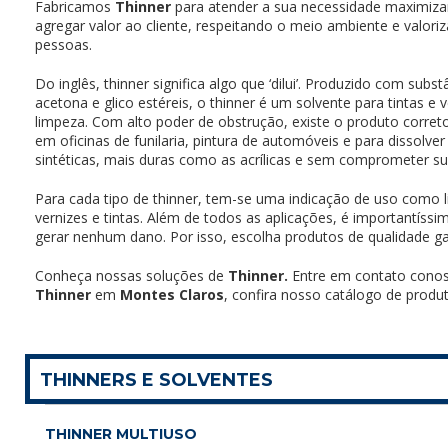
Fabricamos
Thinner
para atender a sua necessidade maximiz
agregar valor ao cliente, respeitando o meio ambiente e valor
pessoas.
Do inglês, thinner significa algo que ‘dilui’. Produzido com sub
acetona e glico estéreis, o thinner é um solvente para tintas e
limpeza. Com alto poder de obstrução, existe o produto corret
em oficinas de funilaria, pintura de automóveis e para dissolver 
sintéticas, mais duras como as acrílicas e sem comprometer s
Para cada tipo de thinner, tem-se uma indicação de uso como l
vernizes e tintas. Além de todos as aplicações, é importantíss
gerar nenhum dano. Por isso, escolha produtos de qualidade ga
Conheça nossas soluções de
Thinner.
Entre em contato cono
Thinner
em
Montes Claros
, confira nosso catálogo de produ
THINNERS E SOLVENTES
THINNER MULTIUSO