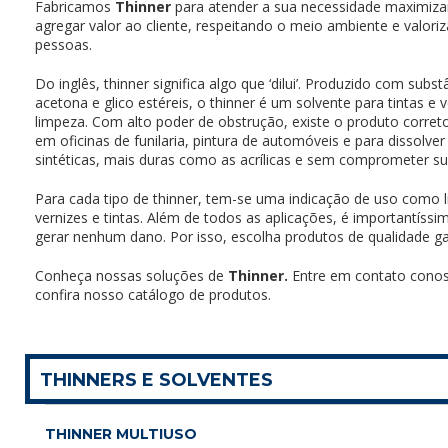
Fabricamos
Thinner
para atender a sua necessidade maximiz
agregar valor ao cliente, respeitando o meio ambiente e valor
pessoas.
Do inglês, thinner significa algo que ‘dilui’. Produzido com sub
acetona e glico estéreis, o thinner é um solvente para tintas e
limpeza. Com alto poder de obstrução, existe o produto corret
em oficinas de funilaria, pintura de automóveis e para dissolver 
sintéticas, mais duras como as acrílicas e sem comprometer s
Para cada tipo de thinner, tem-se uma indicação de uso como l
vernizes e tintas. Além de todos as aplicações, é importantíss
gerar nenhum dano. Por isso, escolha produtos de qualidade ga
Conheça nossas soluções de
Thinner.
Entre em contato cono
confira nosso catálogo de produtos.
THINNERS E SOLVENTES
THINNER MULTIUSO