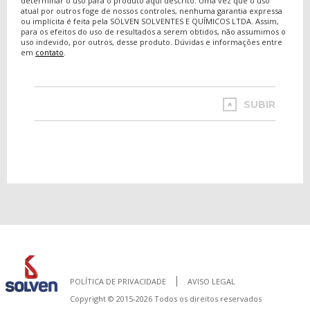
determinar o uso para o produto aqui descrito. Uma vez que o uso
atual por outros foge de nossos controles, nenhuma garantia expressa
ou implícita é feita pela SOLVEN SOLVENTES E QUÍMICOS LTDA. Assim,
para os efeitos do uso de resultados a serem obtidos, não assumimos o
uso indevido, por outros, desse produto. Dúvidas e informações entre
em
contato
.
SUBIR
POLÍTICA DE PRIVACIDADE
AVISO LEGAL
Copyright © 2015-2026 Todos os direitos reservados