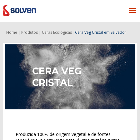
Home |
Produtos |
Ceras Ecológicas |
Cera Veg Cristal
em Salvador
CERA VEG
CRISTAL
Produzida 100% de origem vegetal e de fontes