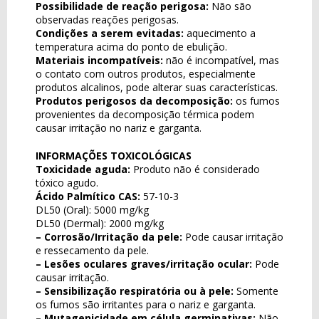
Possibilidade de reação perigosa:
Não são
observadas reações perigosas.
Condições a serem evitadas:
aquecimento a
temperatura acima do ponto de ebulição.
Materiais incompatíveis:
não é incompatível, mas
o contato com outros produtos, especialmente
produtos alcalinos, pode alterar suas características.
Produtos perigosos da decomposição:
os fumos
provenientes da decomposição térmica podem
causar irritação no nariz e garganta.
INFORMAÇÕES TOXICOLÓGICAS
Toxicidade aguda:
Produto não é considerado
tóxico agudo.
Ácido Palmítico CAS:
57-10-3
DL50 (Oral): 5000 mg/kg
DL50 (Dermal): 2000 mg/kg
– Corrosão/Irritação da pele:
Pode causar irritação
e ressecamento da pele.
– Lesões oculares graves/irritação ocular:
Pode
causar irritação.
– Sensibilização respiratória ou à pele:
Somente
os fumos são irritantes para o nariz e garganta.
– Mutagenicidade em célula germinativas:
Não