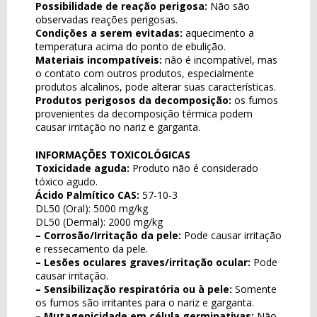
Possibilidade de reação perigosa:
Não são
observadas reações perigosas.
Condições a serem evitadas:
aquecimento a
temperatura acima do ponto de ebulição.
Materiais incompatíveis:
não é incompatível, mas
o contato com outros produtos, especialmente
produtos alcalinos, pode alterar suas características.
Produtos perigosos da decomposição:
os fumos
provenientes da decomposição térmica podem
causar irritação no nariz e garganta.
INFORMAÇÕES TOXICOLÓGICAS
Toxicidade aguda:
Produto não é considerado
tóxico agudo.
Ácido Palmítico CAS:
57-10-3
DL50 (Oral): 5000 mg/kg
DL50 (Dermal): 2000 mg/kg
– Corrosão/Irritação da pele:
Pode causar irritação
e ressecamento da pele.
– Lesões oculares graves/irritação ocular:
Pode
causar irritação.
– Sensibilização respiratória ou à pele:
Somente
os fumos são irritantes para o nariz e garganta.
– Mutagenicidade em célula germinativas:
Não