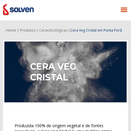
Home |
Produtos |
Ceras Ecológicas |
Cera Veg Cristal
em Ponta Porã
CERA VEG
CRISTAL
Produzida 100% de origem vegetal e de fontes