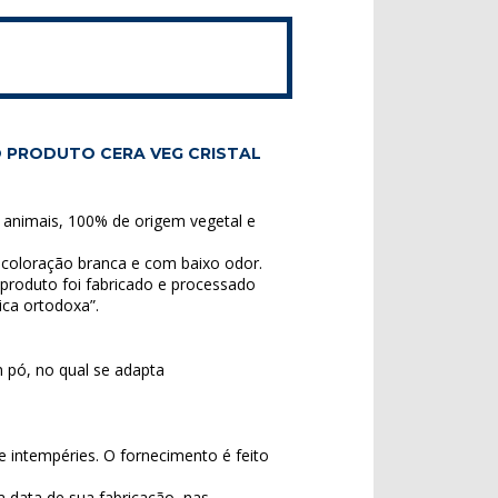
 PRODUTO CERA VEG CRISTAL
nimais, 100% de origem vegetal e
coloração branca e com baixo odor.
roduto foi fabricado e processado
ica ortodoxa”.
m pó, no qual se adapta
e intempéries. O fornecimento é feito
 data de sua fabricação, nas