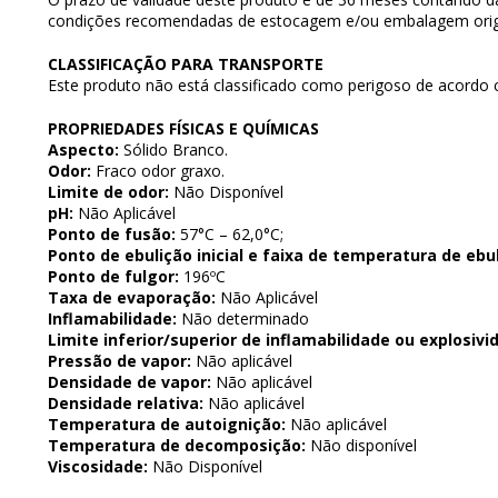
condições recomendadas de estocagem e/ou embalagem origi
CLASSIFICAÇÃO PARA TRANSPORTE
Este produto não está classificado como perigoso de acordo 
PROPRIEDADES FÍSICAS E QUÍMICAS
Aspecto:
Sólido Branco.
Odor:
Fraco odor graxo.
Limite de odor:
Não Disponível
pH:
Não Aplicável
Ponto de fusão:
57°C – 62,0°C;
Ponto de ebulição inicial e faixa de temperatura de ebul
Ponto de fulgor:
196ºC
Taxa de evaporação:
Não Aplicável
Inflamabilidade:
Não determinado
Limite inferior/superior de inflamabilidade ou explosivi
Pressão de vapor:
Não aplicável
Densidade de vapor:
Não aplicável
Densidade relativa:
Não aplicável
Temperatura de autoignição:
Não aplicável
Temperatura de decomposição:
Não disponível
Viscosidade:
Não Disponível