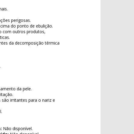
ais.
ções perigosas.
cima do ponto de ebulição.
o com outros produtos,
ticas.
ntes da decomposição térmica
.
camento da pele.
itação.
ão irritantes para o nariz e
l.
:
Não disponível.