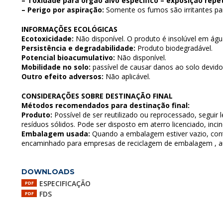
– Toxidade para órgão alvo específico – exposição repet
– Perigo por aspiração:
Somente os fumos são irritantes par
INFORMAÇÕES ECOLÓGICAS
Ecotoxicidade:
Não disponível. O produto é insolúvel em ág
Persistência e degradabilidade:
Produto biodegradável.
Potencial bioacumulativo:
Não disponível.
Mobilidade no solo:
passível de causar danos ao solo devido 
Outro efeito adversos:
Não aplicável.
CONSIDERAÇÕES SOBRE DESTINAÇÃO FINAL
Métodos recomendados para destinação final:
Produto:
Possível de ser reutilizado ou reprocessado, seguir l
resíduos sólidos. Pode ser disposto em aterro licenciado, inc
Embalagem usada:
Quando a embalagem estiver vazio, con
encaminhado para empresas de reciclagem de embalagem , au
DOWNLOADS
ESPECIFICAÇÃO
PDF
FDS
PDF