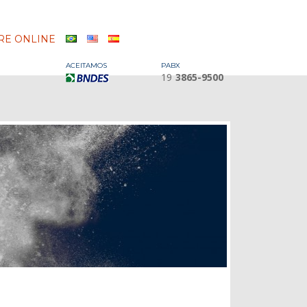
E ONLINE
ACEITAMOS
PABX
19
3865-9500