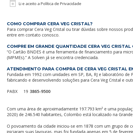
Li e aceito a Política de Privacidade
COMO COMPRAR CERA VEG CRISTAL?
Para comprar Cera Veg Cristal ou tirar dúvidas sobre nossos pro
entre em
contato conosco
.
COMPRE EM GRANDE QUANTIDADE CERA VEG CRISTAL
“O Cartão BNDES é uma ferramenta de financiamento para micr
(MPMEs).” A Solven já se encontra credenciada.
ATENDIMENTO PARA COMPRA DE CERA VEG CRISTAL 
Fundada em 1992 com unidades em SP, BA, RJ e laboratório de P
fabricando e desenvolvendo soluções para Cera Veg Cristal e ou
PABX
19
3865-9500
Com uma área de aproximadamente 197.793 km² e uma populaç
2020) de 246.540 habitantes, Colombo está localizado na Grande 
O povoamento da cidade iniciou-se em 1878 com um grupo de colo
iniciaram suas lavouras, mas foi fundada apenas em 5 de feverei