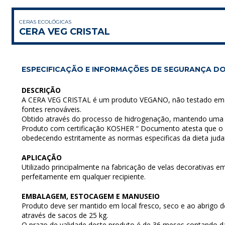
CERAS ECOLÓGICAS
CERA VEG CRISTAL
ESPECIFICAÇÃO E INFORMAÇÕES DE SEGURANÇA DO
DESCRIÇÃO
A CERA VEG CRISTAL é um produto VEGANO, não testado em a
fontes renováveis.
Obtido através do processo de hidrogenação, mantendo uma 
Produto com certificação KOSHER “ Documento atesta que o p
obedecendo estritamente as normas especificas da dieta juda
APLICAÇÃO
Utilizado principalmente na fabricação de velas decorativas e
perfeitamente em qualquer recipiente.
EMBALAGEM, ESTOCAGEM E MANUSEIO
Produto deve ser mantido em local fresco, seco e ao abrigo d
através de sacos de 25 kg.
O prazo de validade deste produto é de 36 meses contando da