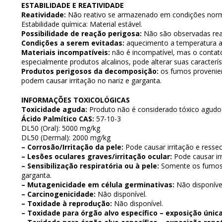
ESTABILIDADE E REATIVIDADE
Reatividade:
Não reativo se armazenado em condições norm
Estabilidade química: Material estável.
Possibilidade de reação perigosa:
Não são observadas rea
Condições a serem evitadas:
aquecimento a temperatura a
Materiais incompatíveis:
não é incompatível, mas o contat
especialmente produtos alcalinos, pode alterar suas caracterís
Produtos perigosos da decomposição:
os fumos provenie
podem causar irritação no nariz e garganta.
INFORMAÇÕES TOXICOLÓGICAS
Toxicidade aguda:
Produto não é considerado tóxico agudo
Ácido Palmítico CAS:
57-10-3
DL50 (Oral): 5000 mg/kg
DL50 (Dermal): 2000 mg/kg
– Corrosão/Irritação da pele:
Pode causar irritação e resse
– Lesões oculares graves/irritação ocular:
Pode causar irr
– Sensibilização respiratória ou à pele:
Somente os fumos s
garganta.
– Mutagenicidade em célula germinativas:
Não disponíve
– Carcinogenicidade:
Não disponível.
– Toxidade à reprodução:
Não disponível.
– Toxidade para órgão alvo específico – exposição única