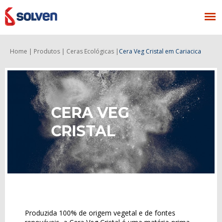
Home |
Produtos |
Ceras Ecológicas |
Cera Veg Cristal
em Cariacica
CERA VEG
CRISTAL
Produzida 100% de origem vegetal e de fontes