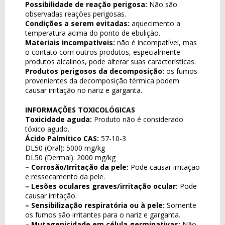
Possibilidade de reação perigosa:
Não são
observadas reações perigosas.
Condições a serem evitadas:
aquecimento a
temperatura acima do ponto de ebulição.
Materiais incompatíveis:
não é incompatível, mas
o contato com outros produtos, especialmente
produtos alcalinos, pode alterar suas características.
Produtos perigosos da decomposição:
os fumos
provenientes da decomposição térmica podem
causar irritação no nariz e garganta.
INFORMAÇÕES TOXICOLÓGICAS
Toxicidade aguda:
Produto não é considerado
tóxico agudo.
Ácido Palmítico CAS:
57-10-3
DL50 (Oral): 5000 mg/kg
DL50 (Dermal): 2000 mg/kg
– Corrosão/Irritação da pele:
Pode causar irritação
e ressecamento da pele.
– Lesões oculares graves/irritação ocular:
Pode
causar irritação.
– Sensibilização respiratória ou à pele:
Somente
os fumos são irritantes para o nariz e garganta.
– Mutagenicidade em célula germinativas:
Não