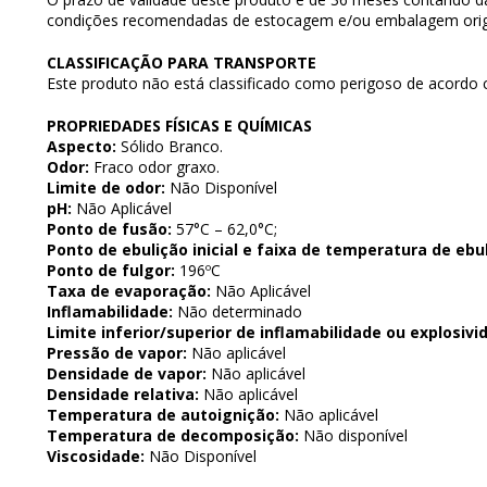
condições recomendadas de estocagem e/ou embalagem origi
CLASSIFICAÇÃO PARA TRANSPORTE
Este produto não está classificado como perigoso de acordo 
PROPRIEDADES FÍSICAS E QUÍMICAS
Aspecto:
Sólido Branco.
Odor:
Fraco odor graxo.
Limite de odor:
Não Disponível
pH:
Não Aplicável
Ponto de fusão:
57°C – 62,0°C;
Ponto de ebulição inicial e faixa de temperatura de ebul
Ponto de fulgor:
196ºC
Taxa de evaporação:
Não Aplicável
Inflamabilidade:
Não determinado
Limite inferior/superior de inflamabilidade ou explosivi
Pressão de vapor:
Não aplicável
Densidade de vapor:
Não aplicável
Densidade relativa:
Não aplicável
Temperatura de autoignição:
Não aplicável
Temperatura de decomposição:
Não disponível
Viscosidade:
Não Disponível