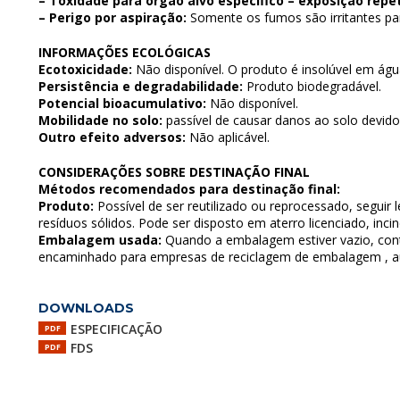
– Toxidade para órgão alvo específico – exposição repet
– Perigo por aspiração:
Somente os fumos são irritantes par
INFORMAÇÕES ECOLÓGICAS
Ecotoxicidade:
Não disponível. O produto é insolúvel em ág
Persistência e degradabilidade:
Produto biodegradável.
Potencial bioacumulativo:
Não disponível.
Mobilidade no solo:
passível de causar danos ao solo devido 
Outro efeito adversos:
Não aplicável.
CONSIDERAÇÕES SOBRE DESTINAÇÃO FINAL
Métodos recomendados para destinação final:
Produto:
Possível de ser reutilizado ou reprocessado, seguir l
resíduos sólidos. Pode ser disposto em aterro licenciado, inc
Embalagem usada:
Quando a embalagem estiver vazio, con
encaminhado para empresas de reciclagem de embalagem , au
DOWNLOADS
ESPECIFICAÇÃO
PDF
FDS
PDF