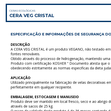
CERAS ECOLÓGICAS
CERA VEG CRISTAL
ESPECIFICAÇÃO E INFORMAÇÕES DE SEGURANÇA DO
DESCRIÇÃO
A CERA VEG CRISTAL é um produto VEGANO, não testado em a
fontes renováveis.
Obtido através do processo de hidrogenação, mantendo uma 
Produto com certificação KOSHER “ Documento atesta que o p
obedecendo estritamente as normas especificas da dieta juda
APLICAÇÃO
Utilizado principalmente na fabricação de velas decorativas e
perfeitamente em qualquer recipiente.
EMBALAGEM, ESTOCAGEM E MANUSEIO
Produto deve ser mantido em local fresco, seco e ao abrigo d
através de sacos de 25 kg.
O prazo de validade deste produto é de 36 meses contando da