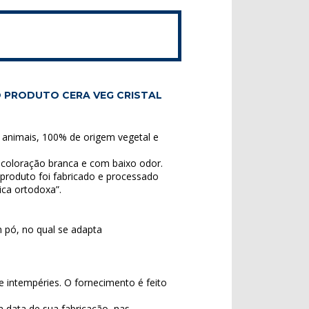
 PRODUTO CERA VEG CRISTAL
nimais, 100% de origem vegetal e
coloração branca e com baixo odor.
roduto foi fabricado e processado
ica ortodoxa”.
m pó, no qual se adapta
e intempéries. O fornecimento é feito
 data de sua fabricação, nas