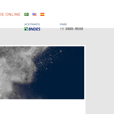
E ONLINE
ACEITAMOS
PABX
19
3865-9500