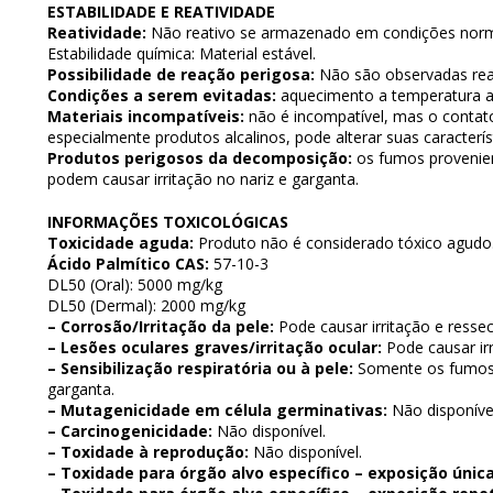
ESTABILIDADE E REATIVIDADE
Reatividade:
Não reativo se armazenado em condições norm
Estabilidade química: Material estável.
Possibilidade de reação perigosa:
Não são observadas rea
Condições a serem evitadas:
aquecimento a temperatura a
Materiais incompatíveis:
não é incompatível, mas o contat
especialmente produtos alcalinos, pode alterar suas caracterís
Produtos perigosos da decomposição:
os fumos provenie
podem causar irritação no nariz e garganta.
INFORMAÇÕES TOXICOLÓGICAS
Toxicidade aguda:
Produto não é considerado tóxico agudo
Ácido Palmítico CAS:
57-10-3
DL50 (Oral): 5000 mg/kg
DL50 (Dermal): 2000 mg/kg
– Corrosão/Irritação da pele:
Pode causar irritação e resse
– Lesões oculares graves/irritação ocular:
Pode causar irr
– Sensibilização respiratória ou à pele:
Somente os fumos s
garganta.
– Mutagenicidade em célula germinativas:
Não disponíve
– Carcinogenicidade:
Não disponível.
– Toxidade à reprodução:
Não disponível.
– Toxidade para órgão alvo específico – exposição única