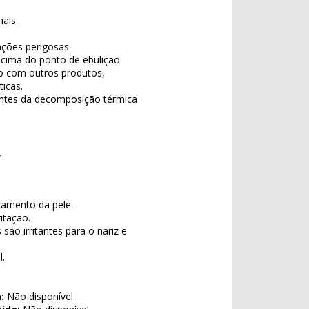
ais.
ções perigosas.
cima do ponto de ebulição.
o com outros produtos,
ticas.
ntes da decomposição térmica
.
camento da pele.
itação.
ão irritantes para o nariz e
l.
:
Não disponível.