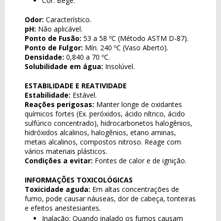
Cor: Bege.
Odor:
Característico.
pH:
Não aplicável.
Ponto de Fusão:
53 a 58 ºC (Método ASTM D-87).
Ponto de Fulgor:
Mín. 240 ºC (Vaso Aberto).
Densidade:
0,840 a 70 ºC.
Solubilidade em água:
Insolúvel.
ESTABILIDADE E REATIVIDADE
Estabilidade:
Estável.
Reações perigosas:
Manter longe de oxidantes
químicos fortes (Ex. peróxidos, ácido nítrico, ácido
sulfúrico concentrado), hidrocarbonetos halogênios,
hidróxidos alcalinos, halogênios, etano aminas,
metais alcalinos, compostos nitroso. Reage com
vários materiais plásticos.
Condições a evitar:
Fontes de calor e de ignição.
INFORMAÇÕES TOXICOLÓGICAS
Toxicidade aguda:
Em altas concentrações de
fumo, pode causar náuseas, dor de cabeça, tonteiras
e efeitos anestesiantes.
Inalação: Quando inalado os fumos causam