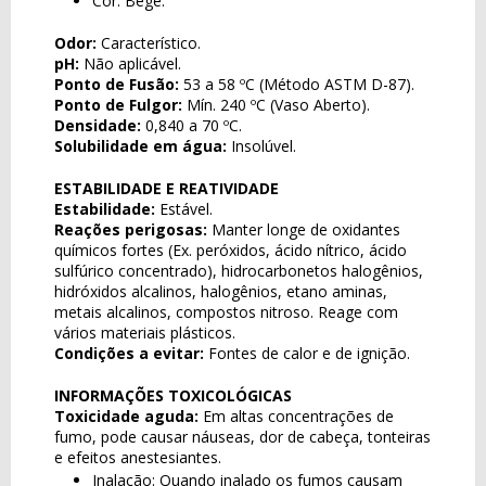
Cor: Bege.
Odor:
Característico.
pH:
Não aplicável.
Ponto de Fusão:
53 a 58 ºC (Método ASTM D-87).
Ponto de Fulgor:
Mín. 240 ºC (Vaso Aberto).
Densidade:
0,840 a 70 ºC.
Solubilidade em água:
Insolúvel.
ESTABILIDADE E REATIVIDADE
Estabilidade:
Estável.
Reações perigosas:
Manter longe de oxidantes
químicos fortes (Ex. peróxidos, ácido nítrico, ácido
sulfúrico concentrado), hidrocarbonetos halogênios,
hidróxidos alcalinos, halogênios, etano aminas,
metais alcalinos, compostos nitroso. Reage com
vários materiais plásticos.
Condições a evitar:
Fontes de calor e de ignição.
INFORMAÇÕES TOXICOLÓGICAS
Toxicidade aguda:
Em altas concentrações de
fumo, pode causar náuseas, dor de cabeça, tonteiras
e efeitos anestesiantes.
Inalação: Quando inalado os fumos causam