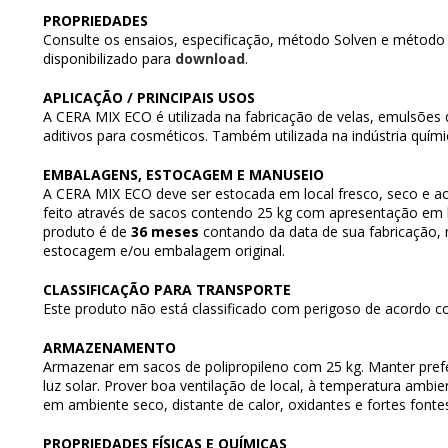
PROPRIEDADES
Consulte os ensaios, especificação, método Solven e método 
disponibilizado para
download
.
APLICAÇÃO / PRINCIPAIS USOS
A CERA MIX ECO é utilizada na fabricação de velas, emulsões 
aditivos para cosméticos. Também utilizada na indústria quími
EMBALAGENS, ESTOCAGEM E MANUSEIO
A CERA MIX ECO deve ser estocada em local fresco, seco e ao
feito através de sacos contendo 25 kg com apresentação em le
produto é de
36 meses
contando da data de sua fabricação,
estocagem e/ou embalagem original.
CLASSIFICAÇÃO PARA TRANSPORTE
Este produto não está classificado com perigoso de acordo co
ARMAZENAMENTO
Armazenar em sacos de polipropileno com 25 kg. Manter prefe
luz solar. Prover boa ventilação de local, à temperatura ambi
em ambiente seco, distante de calor, oxidantes e fortes fontes
PROPRIEDADES FÍSICAS E QUÍMICAS