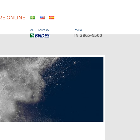
E ONLINE
ACEITAMOS
PABX
19
3865-9500