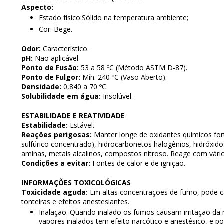
Aspecto:
Estado físico:Sólido na temperatura ambiente;
Cor: Bege.
Odor:
Característico.
pH:
Não aplicável.
Ponto de Fusão:
53 a 58 ºC (Método ASTM D-87).
Ponto de Fulgor:
Mín. 240 ºC (Vaso Aberto).
Densidade:
0,840 a 70 ºC.
Solubilidade em água:
Insolúvel.
ESTABILIDADE E REATIVIDADE
Estabilidade:
Estável.
Reações perigosas:
Manter longe de oxidantes químicos forte
sulfúrico concentrado), hidrocarbonetos halogênios, hidróxido
aminas, metais alcalinos, compostos nitroso. Reage com vários
Condições a evitar:
Fontes de calor e de ignição.
INFORMAÇÕES TOXICOLÓGICAS
Toxicidade aguda:
Em altas concentrações de fumo, pode c
tonteiras e efeitos anestesiantes.
Inalação: Quando inalado os fumos causam irritação da
vapores inalados tem efeito narcótico e anestésico, e 