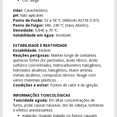
Cor: Bege.
Odor:
Característico.
pH:
Não aplicável.
Ponto de Fusão:
53 a 58 ºC (Método ASTM D-87).
Ponto de Fulgor:
Mín. 240 ºC (Vaso Aberto).
Densidade:
0,840 a 70 ºC.
Solubilidade em água:
Insolúvel.
ESTABILIDADE E REATIVIDADE
Estabilidade:
Estável.
Reações perigosas:
Manter longe de oxidantes
químicos fortes (Ex. peróxidos, ácido nítrico, ácido
sulfúrico concentrado), hidrocarbonetos halogênios,
hidróxidos alcalinos, halogênios, etano aminas,
metais alcalinos, compostos nitroso. Reage com
vários materiais plásticos.
Condições a evitar:
Fontes de calor e de ignição.
INFORMAÇÕES TOXICOLÓGICAS
Toxicidade aguda:
Em altas concentrações de
fumo, pode causar náuseas, dor de cabeça, tonteiras
e efeitos anestesiantes.
Inalação: Quando inalado os fumos causam