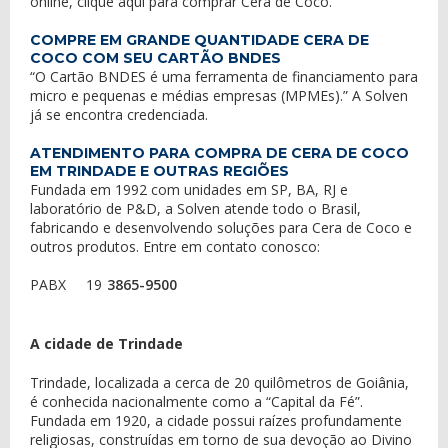
online,
clique aqui
para
comprar Cera de Coco
.
COMPRE EM GRANDE QUANTIDADE CERA DE
COCO COM SEU CARTÃO BNDES
“O Cartão BNDES é uma ferramenta de financiamento para
micro e pequenas e médias empresas (MPMEs).” A Solven
já se encontra credenciada.
ATENDIMENTO PARA COMPRA DE CERA DE COCO
EM TRINDADE E OUTRAS REGIÕES
Fundada em 1992 com unidades em SP, BA, RJ e
laboratório de P&D, a Solven atende todo o Brasil,
fabricando e desenvolvendo soluções para Cera de Coco e
outros produtos. Entre em contato conosco:
PABX
19
3865-9500
A cidade de Trindade
Trindade, localizada a cerca de 20 quilômetros de Goiânia,
é conhecida nacionalmente como a “Capital da Fé”.
Fundada em 1920, a cidade possui raízes profundamente
religiosas, construídas em torno de sua devoção ao Divino