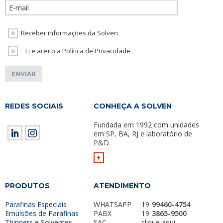
Please leave th
Receber informações da Solven
Li e aceito a Política de Privacidade
REDES SOCIAIS
CONHEÇA A SOLVEN
Fundada em 1992 com unidades
em SP, BA, RJ e laboratório de
P&D.
+
PRODUTOS
ATENDIMENTO
Parafinas Especiais
WHATSAPP
19
99460-4754
Emulsões de Parafinas
PABX
19
3865-9500
Thinners e Solventes
SAC
clique aqui