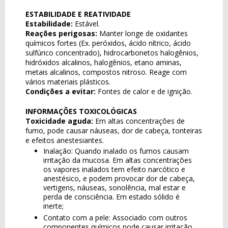
ESTABILIDADE E REATIVIDADE
Estabilidade:
Estável.
Reações perigosas:
Manter longe de oxidantes
químicos fortes (Ex. peróxidos, ácido nítrico, ácido
sulfúrico concentrado), hidrocarbonetos halogênios,
hidróxidos alcalinos, halogênios, etano aminas,
metais alcalinos, compostos nitroso. Reage com
vários materiais plásticos.
Condições a evitar:
Fontes de calor e de ignição.
INFORMAÇÕES TOXICOLÓGICAS
Toxicidade aguda:
Em altas concentrações de
fumo, pode causar náuseas, dor de cabeça, tonteiras
e efeitos anestesiantes.
Inalação: Quando inalado os fumos causam
irritação da mucosa. Em altas concentrações
os vapores inalados tem efeito narcótico e
anestésico, e podem provocar dor de cabeça,
vertigens, náuseas, sonolência, mal estar e
perda de consciência. Em estado sólido é
inerte;
Contato com a pele: Associado com outros
componentes químicos pode causar irritação