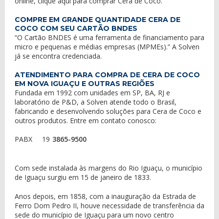
online,
clique aqui
para
comprar Cera de Coco
.
COMPRE EM GRANDE QUANTIDADE CERA DE
COCO COM SEU CARTÃO BNDES
“O Cartão BNDES é uma ferramenta de financiamento para
micro e pequenas e médias empresas (MPMEs).” A Solven
já se encontra credenciada.
ATENDIMENTO PARA COMPRA DE CERA DE COCO
EM NOVA IGUAÇU E OUTRAS REGIÕES
Fundada em 1992 com unidades em SP, BA, RJ e
laboratório de P&D, a Solven atende todo o Brasil,
fabricando e desenvolvendo soluções para Cera de Coco e
outros produtos. Entre em contato conosco:
PABX
19
3865-9500
Com sede instalada às margens do Rio Iguaçu, o município
de Iguaçu surgiu em 15 de janeiro de 1833.
Anos depois, em 1858, com a inauguração da Estrada de
Ferro Dom Pedro II, houve necessidade de transferência da
sede do município de Iguaçu para um novo centro