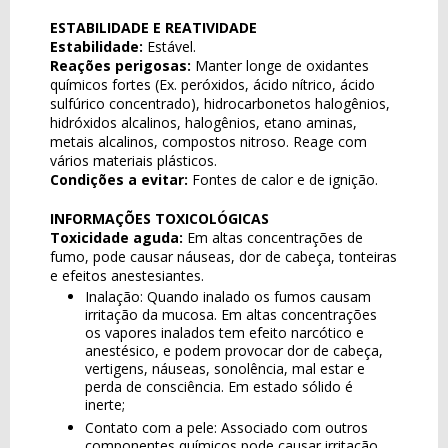
ESTABILIDADE E REATIVIDADE
Estabilidade:
Estável.
Reações perigosas:
Manter longe de oxidantes
químicos fortes (Ex. peróxidos, ácido nítrico, ácido
sulfúrico concentrado), hidrocarbonetos halogênios,
hidróxidos alcalinos, halogênios, etano aminas,
metais alcalinos, compostos nitroso. Reage com
vários materiais plásticos.
Condições a evitar:
Fontes de calor e de ignição.
INFORMAÇÕES TOXICOLÓGICAS
Toxicidade aguda:
Em altas concentrações de
fumo, pode causar náuseas, dor de cabeça, tonteiras
e efeitos anestesiantes.
Inalação: Quando inalado os fumos causam
irritação da mucosa. Em altas concentrações
os vapores inalados tem efeito narcótico e
anestésico, e podem provocar dor de cabeça,
vertigens, náuseas, sonolência, mal estar e
perda de consciência. Em estado sólido é
inerte;
Contato com a pele: Associado com outros
componentes químicos pode causar irritação