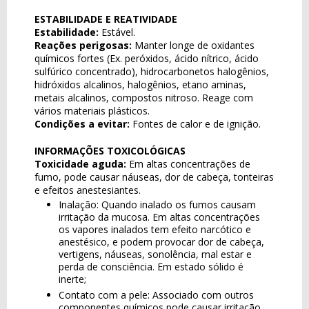
ESTABILIDADE E REATIVIDADE
Estabilidade:
Estável.
Reações perigosas:
Manter longe de oxidantes
químicos fortes (Ex. peróxidos, ácido nítrico, ácido
sulfúrico concentrado), hidrocarbonetos halogênios,
hidróxidos alcalinos, halogênios, etano aminas,
metais alcalinos, compostos nitroso. Reage com
vários materiais plásticos.
Condições a evitar:
Fontes de calor e de ignição.
INFORMAÇÕES TOXICOLÓGICAS
Toxicidade aguda:
Em altas concentrações de
fumo, pode causar náuseas, dor de cabeça, tonteiras
e efeitos anestesiantes.
Inalação: Quando inalado os fumos causam
irritação da mucosa. Em altas concentrações
os vapores inalados tem efeito narcótico e
anestésico, e podem provocar dor de cabeça,
vertigens, náuseas, sonolência, mal estar e
perda de consciência. Em estado sólido é
inerte;
Contato com a pele: Associado com outros
componentes químicos pode causar irritação