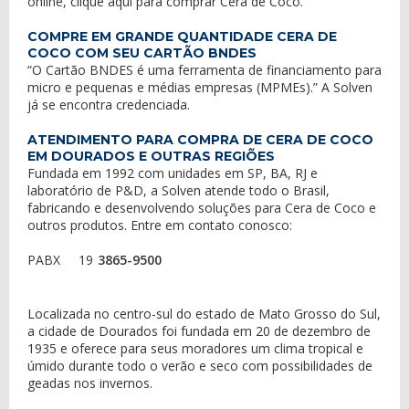
online,
clique aqui
para
comprar Cera de Coco
.
COMPRE EM GRANDE QUANTIDADE CERA DE
COCO COM SEU CARTÃO BNDES
“O Cartão BNDES é uma ferramenta de financiamento para
micro e pequenas e médias empresas (MPMEs).” A Solven
já se encontra credenciada.
ATENDIMENTO PARA COMPRA DE CERA DE COCO
EM DOURADOS E OUTRAS REGIÕES
Fundada em 1992 com unidades em SP, BA, RJ e
laboratório de P&D, a Solven atende todo o Brasil,
fabricando e desenvolvendo soluções para Cera de Coco e
outros produtos. Entre em contato conosco:
PABX
19
3865-9500
Localizada no centro-sul do estado de Mato Grosso do Sul,
a cidade de Dourados foi fundada em 20 de dezembro de
1935 e oferece para seus moradores um clima tropical e
úmido durante todo o verão e seco com possibilidades de
geadas nos invernos.