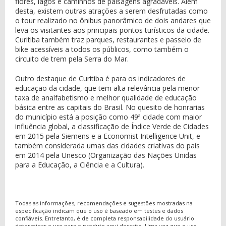
flores, lagos e caminhos de paisagens agradáveis. Além
desta, existem outras atrações a serem desfrutadas como
o tour realizado no ônibus panorâmico de dois andares que
leva os visitantes aos principais pontos turísticos da cidade.
Curitiba também traz parques, restaurantes e passeio de
bike acessíveis a todos os públicos, como também o
circuito de trem pela Serra do Mar.
Outro destaque de Curitiba é para os indicadores de
educação da cidade, que tem alta relevância pela menor
taxa de analfabetismo e melhor qualidade de educação
básica entre as capitais do Brasil. No quesito de honrarias
do município está a posição como 49ª cidade com maior
influência global, a classificação de Índice Verde de Cidades
em 2015 pela Siemens e a Economist Intelligence Unit, e
também considerada umas das cidades criativas do país
em 2014 pela Unesco (Organização das Nações Unidas
para a Educação, a Ciência e a Cultura).
Todas as informações, recomendações e sugestões mostradas na
especificação indicam que o uso é baseado em testes e dados
confiáveis. Entretanto, é de completa responsabilidade do usuário
determinar o uso para o produto aqui descrito. Uma vez que o uso