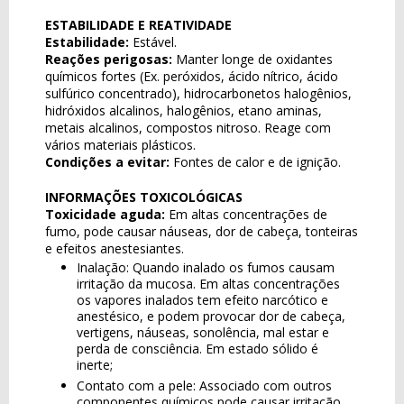
ESTABILIDADE E REATIVIDADE
Estabilidade:
Estável.
Reações perigosas:
Manter longe de oxidantes
químicos fortes (Ex. peróxidos, ácido nítrico, ácido
sulfúrico concentrado), hidrocarbonetos halogênios,
hidróxidos alcalinos, halogênios, etano aminas,
metais alcalinos, compostos nitroso. Reage com
vários materiais plásticos.
Condições a evitar:
Fontes de calor e de ignição.
INFORMAÇÕES TOXICOLÓGICAS
Toxicidade aguda:
Em altas concentrações de
fumo, pode causar náuseas, dor de cabeça, tonteiras
e efeitos anestesiantes.
Inalação: Quando inalado os fumos causam
irritação da mucosa. Em altas concentrações
os vapores inalados tem efeito narcótico e
anestésico, e podem provocar dor de cabeça,
vertigens, náuseas, sonolência, mal estar e
perda de consciência. Em estado sólido é
inerte;
Contato com a pele: Associado com outros
componentes químicos pode causar irritação