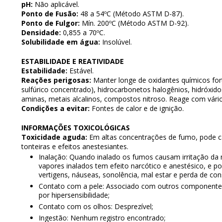
pH:
Não aplicável.
Ponto de Fusão:
48 a 54ºC (Método ASTM D-87).
Ponto de Fulgor:
Mín. 200ºC (Método ASTM D-92).
Densidade:
0,855 a 70ºC.
Solubilidade em água:
Insolúvel.
ESTABILIDADE E REATIVIDADE
Estabilidade:
Estável.
Reações perigosas:
Manter longe de oxidantes químicos forte
sulfúrico concentrado), hidrocarbonetos halogênios, hidróxido
aminas, metais alcalinos, compostos nitroso. Reage com vários
Condições a evitar:
Fontes de calor e de ignição.
INFORMAÇÕES TOXICOLÓGICAS
Toxicidade aguda:
Em altas concentrações de fumo, pode c
tonteiras e efeitos anestesiantes.
Inalação: Quando inalado os fumos causam irritação da
vapores inalados tem efeito narcótico e anestésico, e 
vertigens, náuseas, sonolência, mal estar e perda de cons
Contato com a pele: Associado com outros componentes
por hipersensibilidade;
Contato com os olhos: Desprezível;
Ingestão: Nenhum registro encontrado;