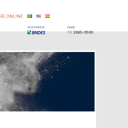
E ONLINE
ACEITAMOS
PABX
19
3865-9500