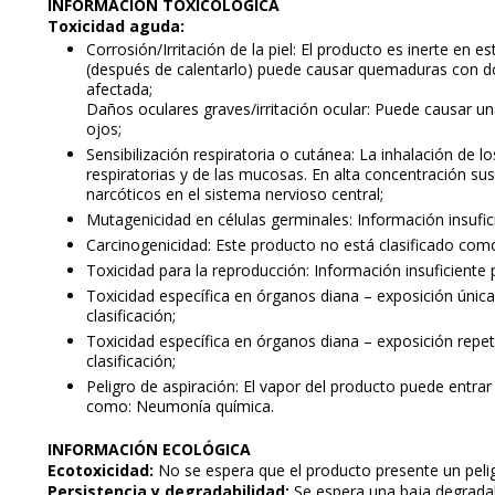
INFORMACIÓN TOXICOLÓGICA
Toxicidad aguda:
Corrosión/Irritación de la piel: El producto es inerte en 
(después de calentarlo) puede causar quemaduras con do
afectada;
Daños oculares graves/irritación ocular: Puede causar una
ojos;
Sensibilización respiratoria o cutánea: La inhalación de l
respiratorias y de las mucosas. En alta concentración sus
narcóticos en el sistema nervioso central;
Mutagenicidad en células germinales: Información insufici
Carcinogenicidad: Este producto no está clasificado com
Toxicidad para la reproducción: Información insuficiente p
Toxicidad específica en órganos diana – exposición única:
clasificación;
Toxicidad específica en órganos diana – exposición repeti
clasificación;
Peligro de aspiración: El vapor del producto puede entra
como: Neumonía química.
INFORMACIÓN ECOLÓGICA
Ecotoxicidad:
No se espera que el producto presente un peli
Persistencia y degradabilidad:
Se espera una baja degradabi